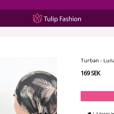
Turban - Luna
169 SEK
1-3 dagars l