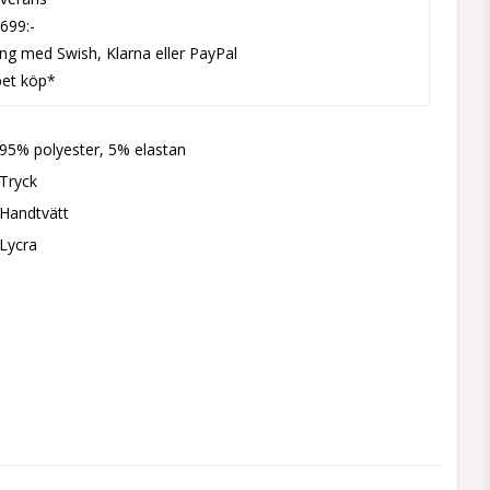
 699:-
ing med Swish, Klarna eller PayPal
pet köp*
95% polyester, 5% elastan
Tryck
Handtvätt
Lycra