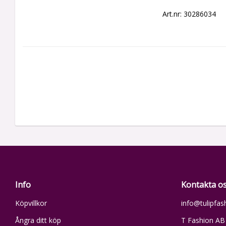
Art.nr: 30286034
Info
Kontakta o
Köpvillkor
info@tulipfas
Ångra ditt köp
T Fashion AB