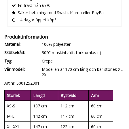
Fri frakt från 699:-
Säker betalning med Swish, Klarna eller PayPal
14 dagar öppet köp*
Material
100% polyester
Skötselråd
30°C maskintvätt, torktumlas ej
Tyg
Crepe
Vår modell
Modellen är 170 cm lång och bär storlek XL-
2XL
Art.nr: 5001252001
Storlek
Längd
Bystvidd
Ärm
XS-S
137 cm
112 cm
60 cm
M-L
142 cm
117 cm
60 cm
XL-XXL
147 cm
122 cm
60 cm