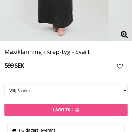
Maxiklänning i Kräp-tyg - Svart
599 SEK
Lägg t
LÄGG TILL
1-3 dagars leverans