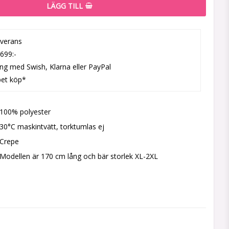
LÄGG TILL
everans
 699:-
ing med Swish, Klarna eller PayPal
pet köp*
100% polyester
30°C maskintvätt, torktumlas ej
Crepe
Modellen är 170 cm lång och bär storlek XL-2XL