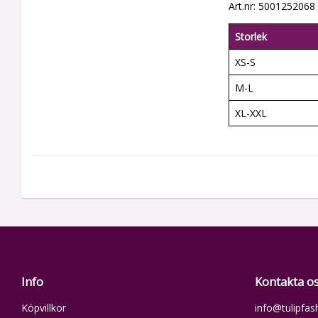
Art.nr: 5001252068
Storlek
XS-S
M-L
XL-XXL
Info
Kontakta o
Köpvillkor
info@tulipfas