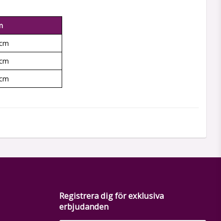
m
 cm
 cm
 cm
Registrera dig för exklusiva
erbjudanden