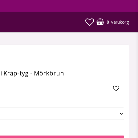
0
Varukorg
i Kräp-tyg - Mörkbrun
Lägg till