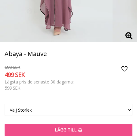
Abaya - Mauve
599 SEK
499 SEK
Lägg t
Lägsta pris de senaste 30 dagarna
599 SEK
LÄGG TILL