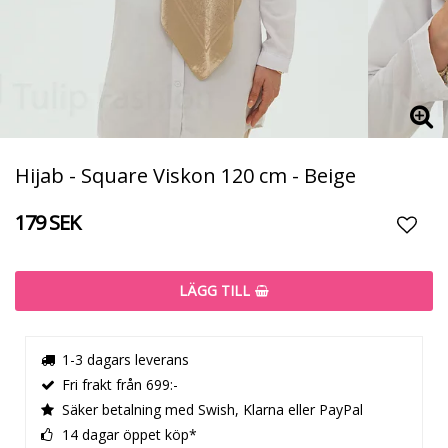
Hijab - Square Viskon 120 cm - Beige
179 SEK
Lägg t
LÄGG TILL
1-3 dagars leverans
Fri frakt från 699:-
Säker betalning med Swish, Klarna eller PayPal
14 dagar öppet köp*