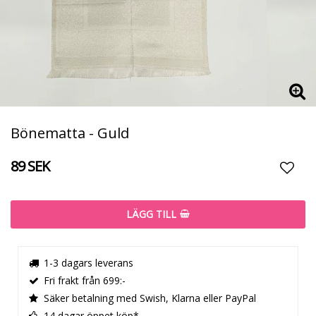
Bönematta - Guld
89 SEK
Lägg t
LÄGG TILL
1-3 dagars leverans
Fri frakt från 699:-
Säker betalning med Swish, Klarna eller PayPal
14 dagar öppet köp*