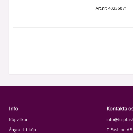
Art.nr: 40236071
Info
Kontakta o
Köpvillkor
info@tulipfas
Ångra ditt köp
T Fashion AB