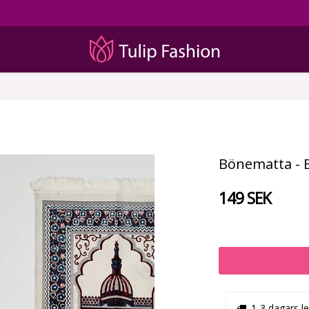
Bönematta - 
149 SEK
1-3 dagars l